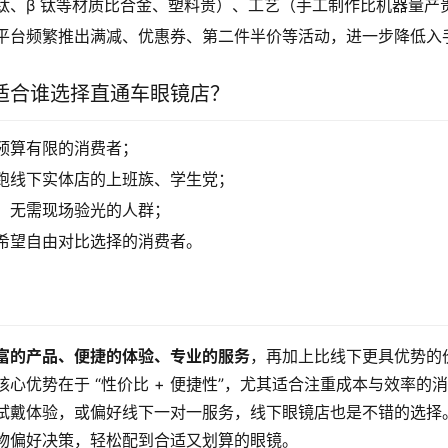
钛、β 钛等材质比合金、塑料贵）、工艺（手工制作比机器量产
平台频繁推出满减、优惠券、第二件半价等活动，进一步降低入
适合谁选择直通车眼镜店？
预算有限的消费者；
跑线下实体店的上班族、学生党；
，无需现场验光的人群；
希望自由对比选择的消费者。
富的产品、便捷的体验、专业的服务
，再加上比线下更具优势的
心优势在于 “性价比 + 便捷性”，尤其适合注重成本与效率的
试戴体验，或偏好线下一对一服务，线下眼镜店也是不错的选择
物偏好决策，轻松配到合适又划算的眼镜。