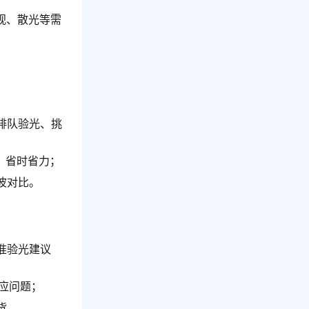
远视、散光等需
排队验光、挑
，省时省力；
波对比。
准验光建议
响应问题；
货。