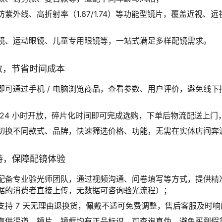
紫外线、高折射率（1.67/1.74）等功能型镜片，覆盖近视、
镜、运动眼镜、儿童专用眼镜等，一站式满足多样配镜需求。
高效，节省时间成本
即可通过手机 / 电脑浏览商品，查看参数、用户评价，避免线下
 24 小时开放，碎片化时间即可完成选购，下单后物流配送上门
切换不同款式、品牌，快速筛选价格、功能，无需在实体店间奔
加持，保障配镜体验
配备专业验光师团队，通过视频沟通、问卷填写等方式，提供精
据的消费者直接上传，无数据可咨询验光流程）；
支持 7 天无理由退换货，佩戴不适可免费调整，售后客服及时
直供渠道，镜片、镜框均有正品标识，可查询真伪，避免买到假