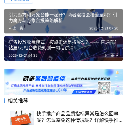
引力魔方和万象台能一起开？两者混投会抢流量吗？引
力魔方与万象台投策略解析
上一篇
2025-12-21 07:20
广告投放收费模式：按点击还是按展现？—— 直通车/
钻展/万相台收费规则一句话讲清！
2025-12-21 14:35
下一篇
相关推荐
快手推广商品品质指标异常是怎么回事
呢？怎么避免这种情况呢？详解快手推
广难题！