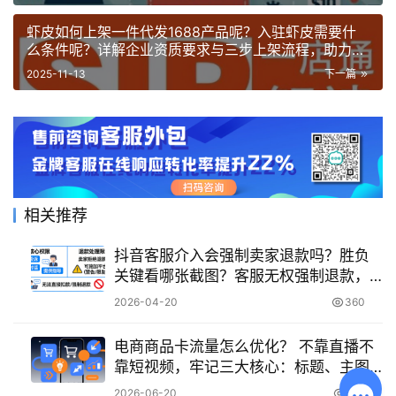
虾皮如何上架一件代发1688产品呢？入驻虾皮需要什
么条件呢？详解企业资质要求与三步上架流程，助力卖
家快速启动跨境业务！
2025-11-13
下一篇
相关推荐
抖音客服介入会强制卖家退款吗？胜负
关键看哪张截图？客服无权强制退款，
订单详情+聊天记录截图决定胜负，附证
2026-04-20
360
据准备与外部维权路径！
电商商品卡流量怎么优化？ 不靠直播不
靠短视频，牢记三大核心：标题、主图
与详情页
2026-06-20
146