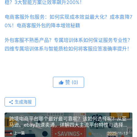
稳？3大智能方案让效率飙升200%！
电商客服外包服务：如何实现成本效益最大化？成本直降7
0%！电商客服外包的降本增效秘籍
外包客服不熟悉产品？专属培训体系如何保证服务专业性？
四维专属培训体系与智能质检如何将客服应答准确率提升！
赞
(0)
生成海报
跨境电商平台哪个最好最可靠呢？该如何选择呢？从亚
马逊、ebay到速卖通，详解四大主流平台特性与选择
指南！
上一篇
2025-11-13