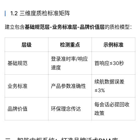
1.2 三维度质检标准矩阵
建立包含
基础规范层-业务标准层-品牌价值层
的质检模型：
层级
检测重点
示例标准
登录准时率/响应
基础规范
首响应≤30秒
速度
续航数据误差
业务标准
产品参数准确性
≤3%
每会话必提回收
品牌价值
环保理念传达
政策