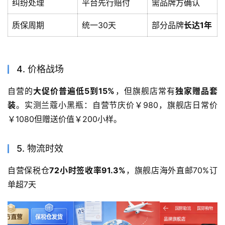
纠纷处理
平台先行赔付
需品牌方确认
质保周期
统一30天
部分品牌
长达1年
4. 价格战场
自营的
大促价普遍低5到15%
，但旗舰店常有
独家赠品套
装
。实测兰蔻小黑瓶：自营节庆价￥980，旗舰店日常价
￥1080但赠送价值￥200小样。
5. 物流时效
自营保税仓
72小时签收率91.3%
，旗舰店海外直邮70%订
单超7天