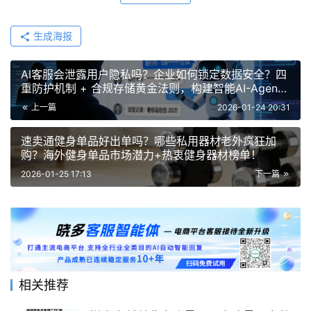
生成海报
AI客服会泄露用户隐私吗？企业如何锁定数据安全？四
重防护机制 + 合规存储黄金法则，构建智能AI-Agent
隐私保险箱！
上一篇
2026-01-24 20:31
速卖通健身单品好出单吗？哪些私用器材老外疯狂加
购？海外健身单品市场潜力+热衷健身器材榜单！
2026-01-25 17:13
下一篇
相关推荐