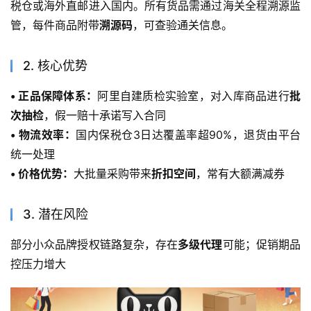
税仓或海外直邮进入国内。所有货品需通过海关全程溯源监
管，每件商品附带
溯源码
，可查验通关信息。
2. 核心优势
• 正品保障体系：
阿里自建质检实验室，对入库商品进行
批
次抽检
，假一赔十承诺写入合同
• 物流效率：
国内保税仓3日达覆盖率超90%，退货由平台
统一处理
• 价格优势：
大批量采购带来
折扣空间
，常有大额满减券
3. 潜在风险
部分小众品牌授权链路复杂，存在
多级代理
可能；促销期品
控压力增大