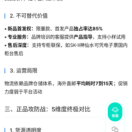
2. 不可替代价值
• 新品首发权：
限量款、首发产品
独占率达85%
• 专业服务：
品牌培训的客服提供
产品指导
，支持小样试用
• 售后深度：
支持专柜联保，如SK-II神仙水可凭电子票国内
柜台售后
3. 运营局限
物流依赖品牌仓储体系，海外直邮
平均耗时7到15天
；促销
力度弱于平台活动
三、正品攻防战：5维度终极对比
1. 货源透明度