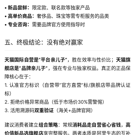
• 新品尝鲜：
限定款、联名款等独家产品
• 高单价商品：
奢侈品、珠宝等需专柜服务的品类
• 专业咨询：
需要品牌官方使用指导时
五、终极结论：没有绝对赢家
天猫国际自营是”平台亲儿子”
，胜在效率与性价比；
天猫旗
舰店是”品牌亲儿子”
，强在专业与独家权益。真正的正品保
障核心在于：
1. 认准官方标识（自营带”官方直营”标/旗舰店带品牌认证
标）
2. 拒绝价格异常商品（低于市场价30%需警惕）
3. 活用溯源码
双重验证
（海关+品牌官网）
建议消费者建立
组合策略
：常规
消耗品走自营省心省钱
，
高
价值新品选旗舰店
享完整服务。两者本质是阿里生态的互补