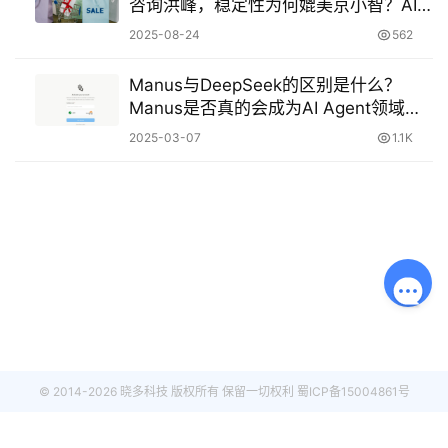
咨询洪峰，稳定性为何媲美京小智？AI
训练场1天顶21天培训！双11咨询暴增也
2025-08-24
562
能稳如泰山
Manus与DeepSeek的区别是什么？
Manus是否真的会成为AI Agent领域的
标杆？区分Manus与DeepSeek！
2025-03-07
1.1K
© 2014-2026 晓多科技 版权所有 保留一切权利
蜀ICP备15004861号