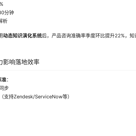
%
30分钟
解析
用
动态知识演化系统
后，产品咨询准确率季度环比提升22%，知
力影响落地效率
标准
：
据同步
持Zendesk/ServiceNow等）