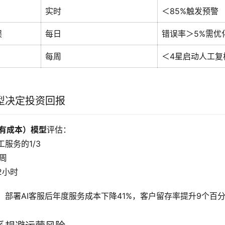
实时
＜85%触发预警
误
每日
错误率＞5%需优
每周
＜4星启动人工复
型决定投资回报
拥有成本）模型
评估：
服务的1/3
周
2小时
，部署AI客服后年度服务成本下降41%，客户留存率提升9个百