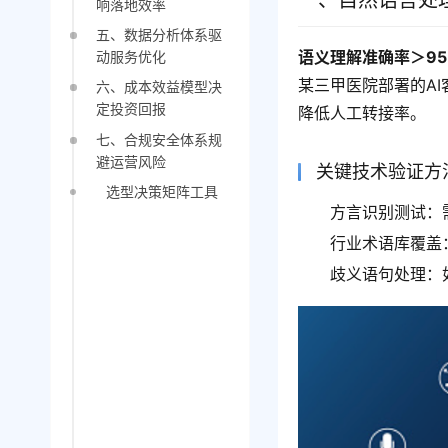
一、自然语言处
响落地效率
五、数据分析体系驱
语义理解准确率＞95
动服务优化
某三甲医院部署的AI
六、成本效益模型决
定投资回报
降低人工转接率。
七、合规安全体系规
避运营风险
关键技术验证方
选型决策矩阵工具
方言识别测试：
行业术语库覆盖
歧义语句处理：如