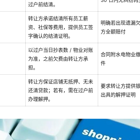
30 日内无纠纷再
过户前结清。
转让方承诺结清所有员工薪
明确若出现遗漏
资、社保等费用，提供员工签
方全额赔付
字确认的结清证明。
以过户当日抄表数 / 物业对账
合同附水电物业
为准，之前欠费由转让方承
件
担。
转让方保证店铺无抵押、无未
要求转让方提供银行
还清贷款；若有，需在过户前
出具的解押证明
办理解押。