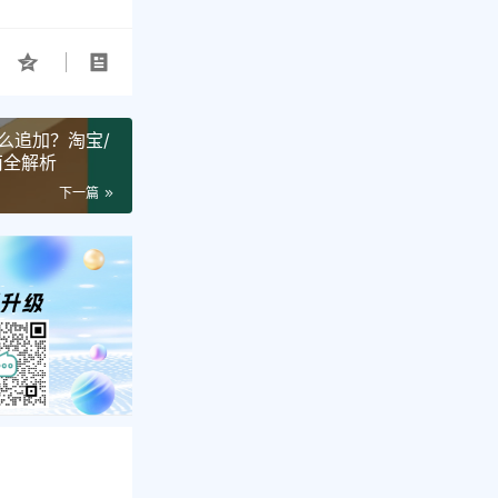
么追加？淘宝/
南全解析
下一篇