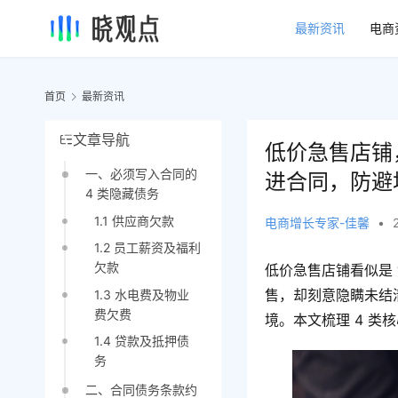
最新资讯
电商
首页
最新资讯
文章导航
低价急售店铺
一、必须写入合同的
进合同，防避
4 类隐藏债务
1.1 供应商欠款
电商增长专家-佳馨
•
1.2 员工薪资及福利
欠款
低价急售店铺看似是
售，却刻意隐瞒未结
1.3 水电费及物业
费欠费
境。本文梳理 4 
1.4 贷款及抵押债
务
二、合同债务条款约