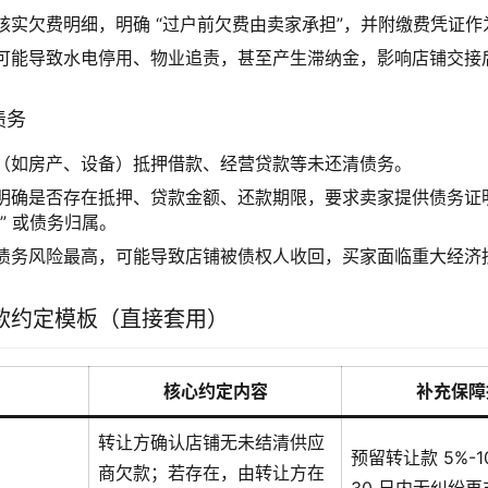
核实欠费明细，明确 “过户前欠费由卖家承担”，并附缴费凭证作
可能导致水电停用、物业追责，甚至产生滞纳金，影响店铺交接
债务
（如房产、设备）抵押借款、经营贷款等未还清债务。
明确是否存在抵押、贷款金额、还款期限，要求卖家提供债务证
” 或债务归属。
债务风险最高，可能导致店铺被债权人收回，买家面临重大经济
款约定模板（直接套用）
核心约定内容
补充保障
转让方确认店铺无未结清供应
预留转让款 5%-
商欠款；若存在，由转让方在