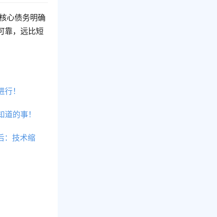
类核心债务明确
可靠，远比短
进行！
知道的事！
后：技术缩