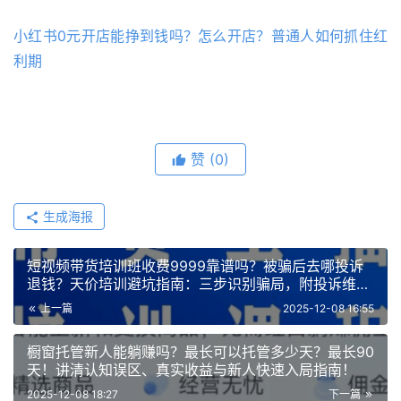
小红书0元开店能挣到钱吗？怎么开店？普通人如何抓住红
利期
赞
(0)
生成海报
短视频带货培训班收费9999靠谱吗？被骗后去哪投诉
退钱？天价培训避坑指南：三步识别骗局，附投诉维权
全流程与靠谱替代方案
上一篇
2025-12-08 16:55
橱窗托管新人能躺赚吗？最长可以托管多少天？最长90
天！讲清认知误区、真实收益与新人快速入局指南！
2025-12-08 18:27
下一篇