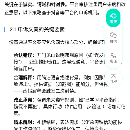
关键在于
诚实、清晰和针对性
。平台审核注重用户态度和改
正意愿，以下策略基于抖音等平台的申诉机制。
2.1 申诉文案的关键要素
一份高通过率文案应包含四大核心部分，确保逻辑连贯：
承认错误：
开门见山说明违规原因（如“误发广告链
接”），避免推卸责任。这展现诚意，平台更倾向原谅
知错用户。
合理解释：
用简洁语言描述背景，例如“因账号被盗导
致违规”。提供证据（如截图）能加分，但保持真实
——虚假解释会触发二次封禁。
改正承诺：
强调未来遵守规则，如“已学习平台指南，
确保不再犯”。具体行动（如“启用二步验证”）增加可信
度。
请求解封：
礼貌结尾，表达需求（如“急需私信功能恢
复工作沟通”）。避免情绪化语言，保持专业。