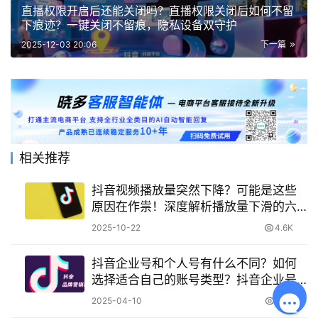
直播权限开启后还能关闭吗？直播权限关闭后如何不留
下痕迹？一键关闭不留痕，隐私设备双守护
2025-12-03 20:06
下一篇
相关推荐
抖音视频播放量突然下降？可能是这些
原因在作祟！深度解析播放量下滑的六
大因素，助你快速诊断限流问题并实现
2025-10-22
4.6K
流量回升！
抖音企业号和个人号有什么不同？如何
选择适合自己的账号类型？抖音企业号
VS个人号：5大核心差异与账号类型选
2025-04-10
6.9K
择指南