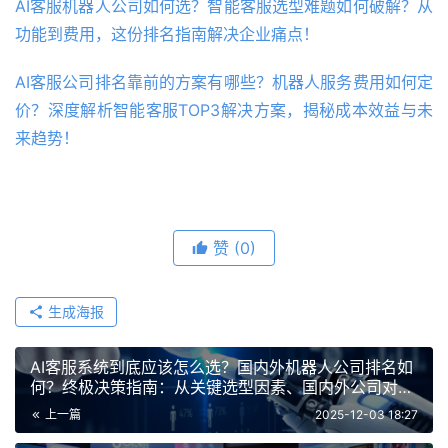
AI客服机器人公司如何选？智能客服选型难题如何破解？从
功能到费用，这份排名指南解决企业痛点！
AI客服公司排名靠前的方案有哪些？机器人服务费用如何定
价？深度解析智能客服TOP3解决方案，揭秘成本效益与未
来趋势！
赞
(0)
生成海报
AI客服系统到底应该怎么选？国内外机器人公司排名如
何？终极决策指南：从关键选型因素、国内外公司对比
到不同规模企业适用场景分析
上一篇
2025-12-03 18:27