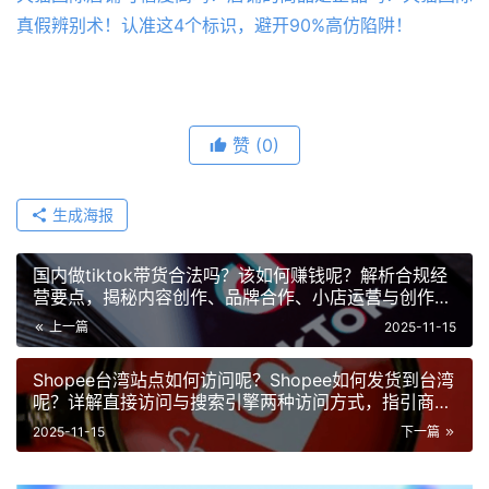
真假辨别术！认准这4个标识，避开90%高仿陷阱！
赞
(0)
生成海报
国内做tiktok带货合法吗？该如何赚钱呢？解析合规经
营要点，揭秘内容创作、品牌合作、小店运营与创作者
基金四大盈利路径！
上一篇
2025-11-15
Shopee台湾站点如何访问呢？Shopee如何发货到台湾
呢？详解直接访问与搜索引擎两种访问方式，指引商品
确认、快递选择、信息填写与物流跟踪全流程!
2025-11-15
下一篇