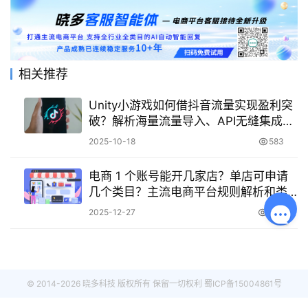
相关推荐
Unity小游戏如何借抖音流量实现盈利突
破？解析海量流量导入、API无缝集成与
收益优化三大核心策略，助力开发者抢
2025-10-18
583
占移动游戏新蓝海！
电商 1 个账号能开几家店？单店可申请
几个类目？主流电商平台规则解析和类
目实战建议！
2025-12-27
1.2K
© 2014-2026 晓多科技 版权所有 保留一切权利
蜀ICP备15004861号