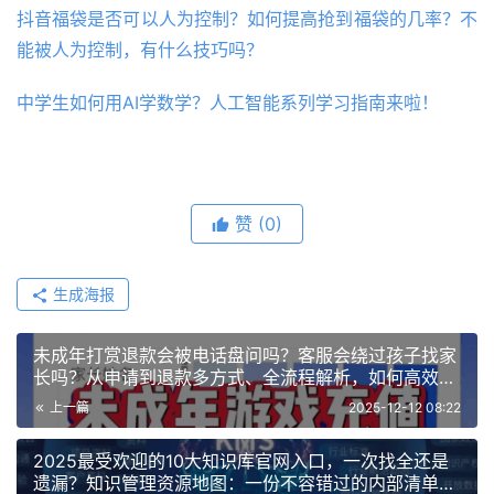
抖音福袋是否可以人为控制？如何提高抢到福袋的几率？不
能被人为控制，有什么技巧吗？
中学生如何用AI学数学？人工智能系列学习指南来啦！
赞
(0)
生成海报
未成年打赏退款会被电话盘问吗？客服会绕过孩子找家
长吗？从申请到退款多方式、全流程解析，如何高效处
理并保护孩子隐私
上一篇
2025-12-12 08:22
2025最受欢迎的10大知识库官网入口，一次找全还是
遗漏？知识管理资源地图：一份不容错过的内部清单与