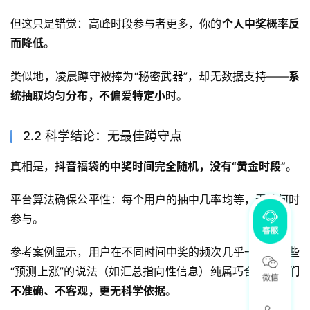
但这只是错觉：高峰时段参与者更多，你的
个人中奖概率反
而降低
。
类似地，凌晨蹲守被捧为“秘密武器”，却无数据支持——
系
统抽取均匀分布，不偏爱特定小时
。
2.2 科学结论：无最佳蹲守点
真相是，
抖音福袋的中奖时间完全随机，没有“黄金时段”
。
平台算法确保公平性：每个用户的抽中几率均等，无论何时
参与。
参考案例显示，用户在不同时间中奖的频次几乎一致。那些
“预测上涨”的说法（如汇总指向性信息）纯属巧合——
它们
不准确、不客观，更无科学依据
。