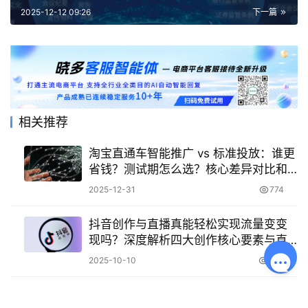
直达链接！
2025-12-12 09:26
下一篇
相关推荐
淘宝直通车智能推广 vs 标准投放：谁更
省钱？测试期怎么选？核心差异对比和
测试选择指南！
2025-12-31
774
抖音创作与直播真能轻松实现流量变变
现吗？深度解析四大创作核心要素与直
播带货成功秘籍，助力创作者突破流量
2025-10-10
462
瓶颈！