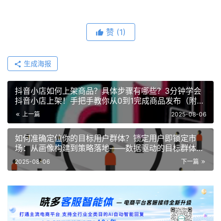
赞
(1)
生成海报
抖音小店如何上架商品？具体步骤有哪些？3分钟学会
抖音小店上架！手把手教你从0到1完成商品发布（附避
坑指南）！
上一篇
2025-08-06
如何准确定位你的目标用户群体？锁定用户即锁定市
场：从画像构建到策略落地——数据驱动的目标群体洞
察与持续增长指南！
2025-08-06
下一篇