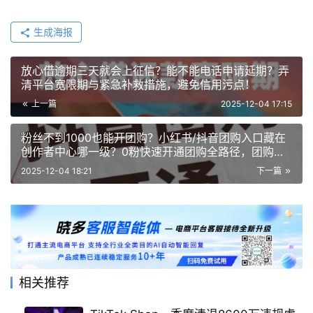
生成海报
放心借逾期三天就会上征信？能不能电话申请延期？弄
清平台宽限期与紧急补救措施，避免信用污点！
上一篇
2025-12-04 17:15
粉丝不到1000也能开团购？小红书/抖音团购入口藏在
创作者中心哪一级？0粉快速开通团购全路径，团购入
口精准定位，附低粉暴利变现3大策略
2025-12-04 18:21
下一篇
相关推荐