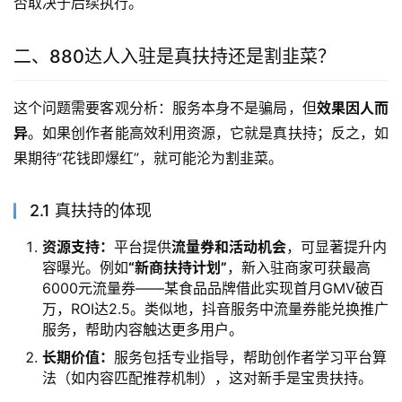
否取决于后续执行。
二、880达人入驻是真扶持还是割韭菜？
这个问题需要客观分析：服务本身不是骗局，但
效果因人而
异
。如果创作者能高效利用资源，它就是真扶持；反之，如
果期待“花钱即爆红”，就可能沦为割韭菜。
2.1 真扶持的体现
资源支持：
平台提供
流量券和活动机会
，可显著提升内
容曝光。例如
“新商扶持计划”
，新入驻商家可获最高
6000元流量券——某食品品牌借此实现首月GMV破百
万，ROI达2.5。类似地，抖音服务中流量券能兑换推广
服务，帮助内容触达更多用户。
长期价值：
服务包括专业指导，帮助创作者学习平台算
法（如内容匹配推荐机制），这对新手是宝贵扶持。