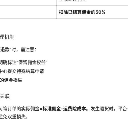
扣除已结算佣金的50%
处理机制
退款”
时，需注意：
明确标注”保留佣金权益”
中心提交特殊结算申请
%的佣金损失
金关联
每笔订单的
实际佣金=标淮佣金-运费险成本
。发生退货时，平台
避免双重损失。