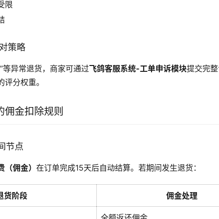
受限
结
应对策略
用”等异常退货，商家可通过
飞鸽客服系统-工单申诉模块
提交完整
的评分权重。
的佣金扣除规则
时间节点
费（佣金）
在订单完成15天后自动结算。若期间发生退货：
退货阶段
佣金处理
全额返还佣金