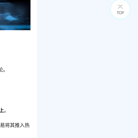
论。
上
。
更易将其推入热