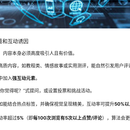
质量和互动诱因
，内容本身必须高度吸引人且有价值。
高质内容，如教程类、情感故事或实用测评，能自然引发用户评
中加入
强互动元素
。
“你觉得呢？”式提问，或设置投票和挑战活动。
如能结合热点标签，并确保视觉呈现精美，互动率可提升
50%以
动率超过
5%
（即
每100次浏览有5次以上点赞/评论
），算法会