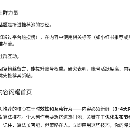
和社群力量
话题
是挤进推荐池的捷径。
如通过平台热搜榜），在内容中使用相关标签（如小红书推荐或
推荐流。
社群互动。
回复粉丝留言，能提升账号权重。研究表明，账号活跃度高、内
优先推荐其新帖。
内容闪耀首页
页推荐的核心在于
时效性和互动行为
——内容必须新鲜（
3-4天
发算法推荐。个人创作者要想挤进热门池，关键在于
优化发布节
。记住，算法虽智能，但策略在人。立即应用这些技巧，你的曝