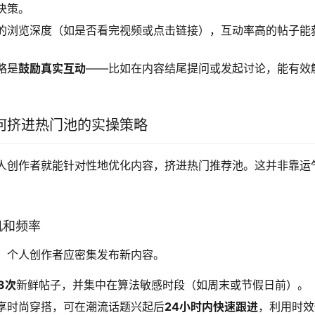
决策。
的浏览深度（如是否看完视频或点击链接），互动率高的帖子能
略是
鼓励真实互动
——比如在内容结尾提问或发起讨论，能有效
何挤进热门池的实操策略
人创作者就能针对性地优化内容，挤进热门推荐池。这并非靠运
机和频率
，个人创作者应密集发布新内容。
-3次
新鲜帖子，并集中在算法敏感时段（如周末或节假日前）。
享时尚穿搭，可在潮流话题兴起后
24小时内快速跟进
，利用时效