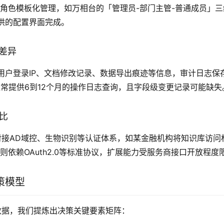
角色模板化管理，如万相台的「管理员-部门主管-普通成员」
供的配置界面完成。
力差异
用户登录IP、文档修改记录、数据导出痕迹等信息，审计日志保
台通常提供6到12个月的操作日志查询，且字段级变更记录可能缺失
对比
I对接AD域控、生物识别等认证体系，如某金融机构将知识库访问
台则依赖OAuth2.0等标准协议，扩展能力受服务商接口开放程度
策模型
研数据，我们提炼出决策关键要素矩阵：