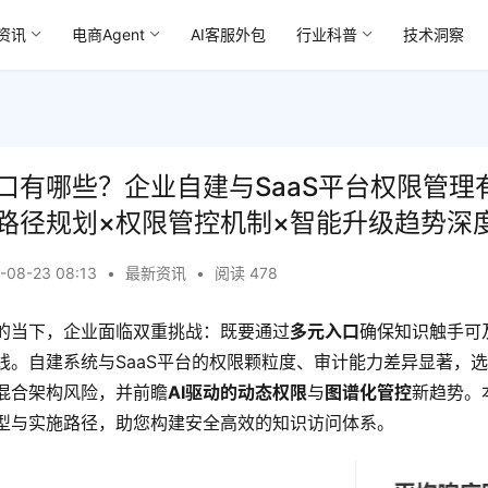
资讯
电商Agent
AI客服外包
行业科普
技术洞察
口有哪些？企业自建与SaaS平台权限管理
路径规划×权限管控机制×智能升级趋势深
-08-23 08:13
•
最新资讯
•
阅读 478
的当下，企业面临双重挑战：既要通过
多元入口
确保知识触手可
线。自建系统与SaaS平台的权限颗粒度、审计能力差异显著，
混合架构风险，并前瞻
AI驱动的动态权限
与
图谱化管控
新趋势。
型与实施路径，助您构建安全高效的知识访问体系。