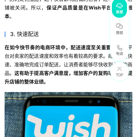
铺被关闭。所以，
保证产品质量是在Wish平台立足的根
本
。
3. 快速配送
在如今快节奏的电商环境中，配送速度至关重要。
Wish平
台对卖家的配送速度和效率也有着较高的要求。商家需要快
速、准确地完成订单配送，让消费者能够尽快收到心仪的商
品。
这有助于提高客户满意度，增加客户的复购率，从而提
升店铺的整体业绩。