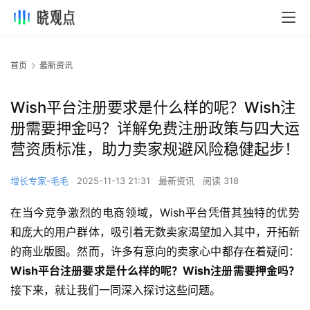
首页
最新资讯
Wish平台注册要求是什么样的呢？Wish注
册需要押金吗？详解免费注册政策与四大运
营资质标准，助力卖家规避风险稳健起步！
增长专家-毛毛
2025-11-13 21:31
最新资讯
阅读 318
在当今竞争激烈的电商领域，Wish平台凭借其独特的优势
和庞大的用户群体，吸引着无数卖家渴望加入其中，开拓新
的商业版图。然而，许多有意向的卖家心中都存在着疑问：
Wish平台注册要求是什么样的呢？Wish注册需要押金吗？
接下来，就让我们一同深入探讨这些问题。