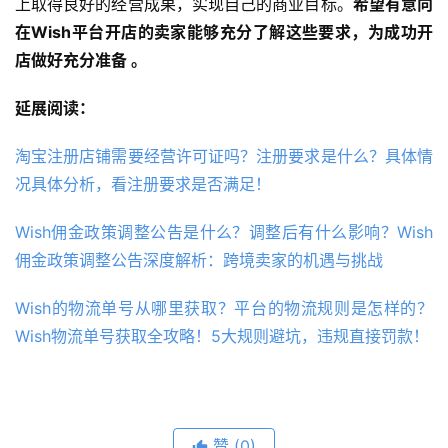
上取得良好的经营成果，实现自己的商业目标。
希望有意向
在Wish平台开店的卖家能够充分了解这些要求，为成功开
店做好充分准备 。
延展阅读：
淘宝注册店铺需要经营许可证吗？注册要求是什么？具体情
况具体分析，看注册要求是否满足！
Wish佣金政策调整公告是什么？调整后有什么影响？Wish
佣金政策调整公告深度解析：跨境卖家的机遇与挑战
Wish的物流单号从哪里获取？平台的物流规则是怎样的？
Wish物流单号获取全攻略！5大规则避坑，违规直接罚款！
赞
(0)