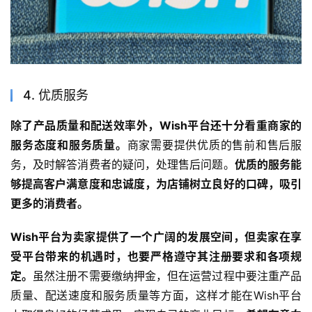
4. 优质服务
除了产品质量和配送效率外，Wish平台还十分看重商家的
服务态度和服务质量。
商家需要提供优质的售前和售后服
务，及时解答消费者的疑问，处理售后问题。
优质的服务能
够提高客户满意度和忠诚度，为店铺树立良好的口碑，吸引
更多的消费者。
Wish平台为卖家提供了一个广阔的发展空间，但卖家在享
受平台带来的机遇时，也要严格遵守其注册要求和各项规
定。
虽然注册不需要缴纳押金，但在运营过程中要注重产品
质量、配送速度和服务质量等方面，这样才能在Wish平台