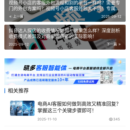
视频号小店的客服外包流程和别的平台一样吗？需要专
门的外包方案吗？视频号小店客服外包大不同！专属方
案破解平台差异难题
上一篇
2025-09-12
抖音达人探店的收费情况如何？效果怎么样？深度剖析
收费模式差异及对商家消费者的实际影响！
2025-09-12
下一篇
相关推荐
电商AI客服如何做到高效又精准回复？
掌握这三个关键步骤即可！
2025-11-10
345