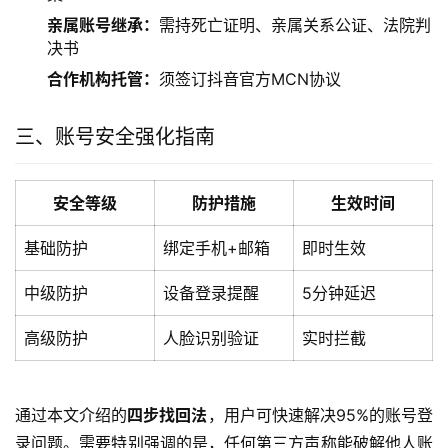
亲属账号继承：
需持死亡证明、亲属关系公证、法院判
决书
合作机构托管：
须签订抖音官方MCN协议
三、账号安全强化指南
安全等级
防护措施
生效时间
基础防护
绑定手机+邮箱
即时生效
中级防护
设备登录提醒
5分钟延迟
高级防护
人脸识别验证
实时拦截
通过本文介绍的
四步找回法
，用户可快速解决95%的账号登
录问题。需要特别强调的是，任何第三方声称能破解他人账