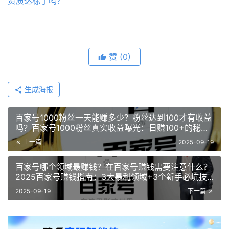
资质达标了吗？
赞
(0)
生成海报
百家号1000粉丝一天能赚多少？粉丝达到100才有收益
吗？百家号1000粉丝真实收益曝光：日赚100+的秘
诀，100粉就能赚钱？
上一篇
2025-09-19
百家号哪个领域最赚钱？在百家号赚钱需要注意什么？
2025百家号赚钱指南：3大暴利领域+3个新手必坑技
巧！
2025-09-19
下一篇