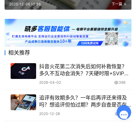
三重后果绝非危言！
2025-12-06 13:36
下一篇
相关推荐
抖音火花第二次消失后如何补救恢复？
多久不互动会消失？7天硬时限+SVIP补
签双解法，错过永久消失！
2026-04-02
399
追评有效期多久？一年后再评还来得及
吗？想追评但怕过期？两步自查是否在
有效期内，附赠规避敏感词的“长寿”写
2025-12-28
551
法！