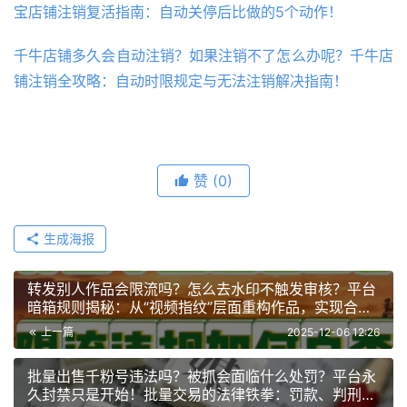
宝店铺注销复活指南：自动关停后比做的5个动作！
千牛店铺多久会自动注销？如果注销不了怎么办呢？千牛店
铺注销全攻略：自动时限规定与无法注销解决指南！
赞
(0)
生成海报
转发别人作品会限流吗？怎么去水印不触发审核？平台
暗箱规则揭秘：从“视频指纹”层面重构作品，实现合规
去水印与流量无忧！
上一篇
2025-12-06 12:26
批量出售千粉号违法吗？被抓会面临什么处罚？平台永
久封禁只是开始！批量交易的法律铁拳：罚款、判刑的