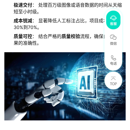
极速交付
： 处理百万级图像或语音数据的时间从天缩
短至小时级。
成本锐减
： 显著降低人工标注占比，项目成本可下降
30%到70%。
质量可控
： 结合严格的
质量校验
流程，确保自动化结
果的准确性。