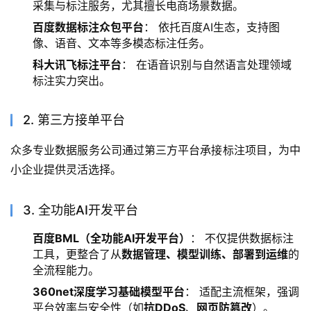
采集与标注服务，尤其擅长电商场景数据。
百度数据标注众包平台
： 依托百度AI生态，支持图
像、语音、文本等多模态标注任务。
科大讯飞标注平台
： 在语音识别与自然语言处理领域
标注实力突出。
2. 第三方接单平台
众多专业数据服务公司通过第三方平台承接标注项目，为中
小企业提供灵活选择。
3. 全功能AI开发平台
百度BML（全功能AI开发平台）
： 不仅提供数据标注
工具，更整合了从
数据管理、模型训练、部署到运维
的
全流程能力。
360net深度学习基础模型平台
： 适配主流框架，强调
平台效率与安全性（如
抗DDoS
、
网页防篡改
）。