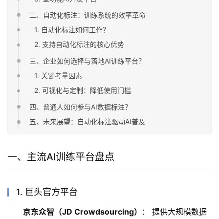
二、自动化标注：训练系统的效率革命
1. 自动化标注如何工作？
2. 支持自动化标注的核心优势
三、企业如何选择与落地AI训练平台？
1. 关键考量因素
2. 可视化与定制：降低使用门槛
四、普通人如何参与AI数据标注？
五、未来展望：自动化标注驱动AI普及
一、主流AI训练平台盘点
1. 巨头官方平台
京东众智（JD Crowdsourcing）
： 提供大规模数据