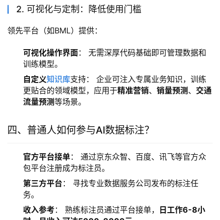
2. 可视化与定制：降低使用门槛
领先平台（如BML）提供：
可视化操作界面
： 无需深厚代码基础即可管理数据和
训练模型。
自定义
知识库
支持： 企业可注入专属业务知识，训练
更贴合的领域模型，应用于
精准营销
、
销量预测
、
交通
流量预测
等场景。
四、普通人如何参与AI数据标注？
官方平台接单
： 通过京东众智、百度、讯飞等官方众
包平台注册成为标注员。
第三方平台
： 寻找专业数据服务公司发布的标注任
务。
收入参考
： 熟练标注员通过平台接单，
日工作6-8小