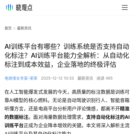
首页
最新资讯
AI训练平台有哪些？训练系统是否支持自动
化标注？AI训练平台能力全解析：从自动化
标注到成本效益，企业落地的终极评估
电商增长专家-荣荣
2025-12-12 10:33
最新资讯
阅读 495
在人工智能爆发式发展的今天，高质量的标注数据是训练可
靠AI模型的核心燃料。无论是自动驾驶识别行人、智能音箱
听懂方言，还是电商平台分析用户评论情感，都离不开
精准
的数据标注
。面对海量数据处理需求，
支持自动化标注的AI
训练平台
正成为企业降本增效的关键。本文将深入解析主流
AI训练平台及其自动化标注能力。