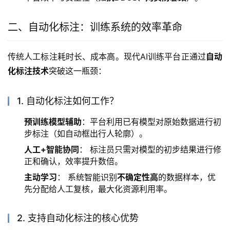
二、自动化标注：训练系统的效率革命
传统人工标注耗时长、成本高。现代AI训练平台正通过
自动
化标注技术
突破这一瓶颈：
1. 自动化标注如何工作？
预训练模型辅助
：平台利用已有模型对原始数据进行初
步标注（如自动框出行人轮廓）。
人工+智能协同
： 标注员只需对模型的初步结果进行修
正和确认，效率提升数倍。
主动学习
： 系统智能识别
不确定性高
的数据样本，优
先分配给人工复核，最大化资源利用率。
2. 支持自动化标注的核心优势