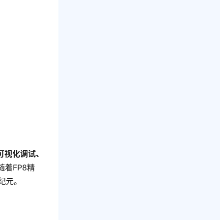
可视化调试、
着FP8精
新纪元。