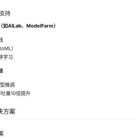
化支持
AILab、ModelFarm）
线
oML）
移学习
链
模型微调
吞吐量10倍提升
决方案
案