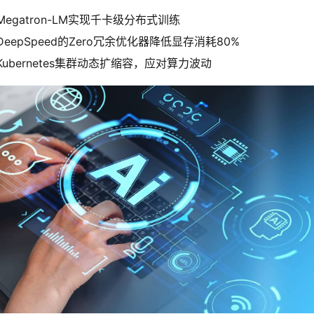
Megatron-LM实现千卡级分布式训练
DeepSpeed的Zero冗余优化器降低显存消耗80%
Kubernetes集群动态扩缩容，应对算力波动