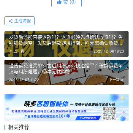
赞
(0)
生成海报
发货后还能直接退款吗？退货必须先点确认收货吗？告
别钱货两空！发货后退款避坑指南，附无需确认收货的
退货完整流程
上一篇
2025-12-06 18:23
退货运费谁买单？售后纠纷怎么快速摆平？破解运费争
议与纠纷难题，畅享无忧购物！
2025-12-07 11:22
下一篇
相关推荐