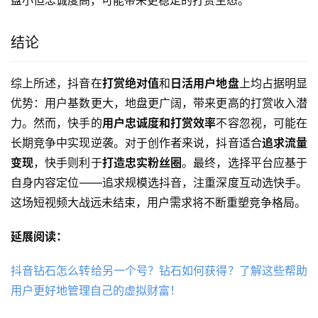
盘小但忠诚度高，可能带来更稳定的打赏生态。
结论
综上所述，抖音在
打赏绝对值
和
日活用户地盘
上均占据明显
优势：用户基数更大，地盘更广阔，带来更高的打赏收入潜
力。然而，快手的
用户忠诚度和打赏效率
不容忽视，可能在
长期竞争中实现逆袭。对于创作者来说，抖音适合
追求流量
变现
，快手则利于
打造忠实粉丝圈
。最终，选择平台应基于
自身内容定位——追求规模选抖音，注重深度互动选快手。
这场短视频大战远未结束，用户需求将不断重塑竞争格局。
延展阅读：
抖音钻石怎么转给另一个号？钻石如何获得？了解这些帮助
用户更好地管理自己的虚拟财富！