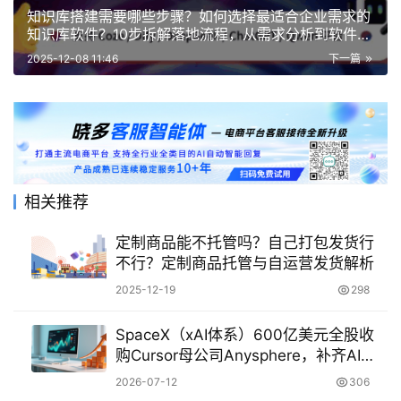
知识库搭建需要哪些步骤？如何选择最适合企业需求的
知识库软件？10步拆解落地流程，从需求分析到软件选
型，避开搭建过程中的常见陷阱
2025-12-08 11:46
下一篇
相关推荐
定制商品能不托管吗？自己打包发货行
不行？定制商品托管与自运营发货解析
2025-12-19
298
SpaceX（xAI体系）600亿美元全股收
购Cursor母公司Anysphere，补齐AI编
程与智能体生态闭环
2026-07-12
306