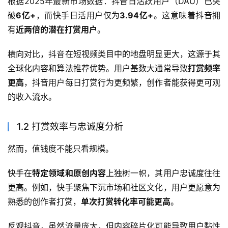
根据2025年最新市场数据：抖音日活跃用户（DAU）已突
破
6亿+
，而快手日活用户仅为
3.94亿+
。这意味着抖音拥
有
近两倍的潜在打赏用户
。
横向对比，抖音在短视频类目中的地盘明显更大，这源于其
全球化内容和算法推荐优势。用户基数大通常导致
打赏频率
更高
，抖音用户每日打赏行为更频繁，创作者能获得更可观
的收入流水。
1.2 打赏效率与忠诚度分析
然而，值钱度不能只看规模。
快手在
特定领域和原创内容
上独树一帜，其用户忠诚度往往
更高。例如，快手聚焦下沉市场和社区文化，用户更愿意为
熟悉的创作者打赏，
单次打赏转化率可能更高
。
反观抖音，虽然流量庞大，但内容碎片化可能导致用户黏性