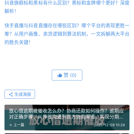
抖音旗舰标和黑标有什么区别？黑标和金牌哪个更好？深度
解析！
快手直播与抖音直播存在哪些区别？哪个平台的表现更胜一
筹？从用户画像、卖货逻辑到算法机制，一文拆解两大平台
的胜负关键！
赞
(0)
生成海报
放心借逾期被催收怎么办？协商还款如何操作？逾期应
对正确步骤：从停催沟通到官方协商渠道，实现分期与
减免的完整流程
上一篇
2025-12-08 10:24