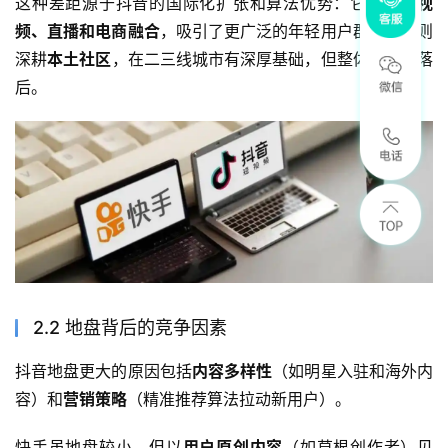
这种差距源于抖音的国际化扩张和算法优势：它通过
短视
频、直播和电商融合
，吸引了更广泛的年轻用户群。快手则
深耕
本土社区
，在二三线城市有深厚基础，但整体规模仍落
后。
2.2 地盘背后的竞争因素
抖音地盘更大的原因包括
内容多样性
（如明星入驻和海外内
容）和
营销策略
（精准推荐算法拉动新用户）。
快手虽地盘较小，但以
用户原创内容
（如草根创作者）见