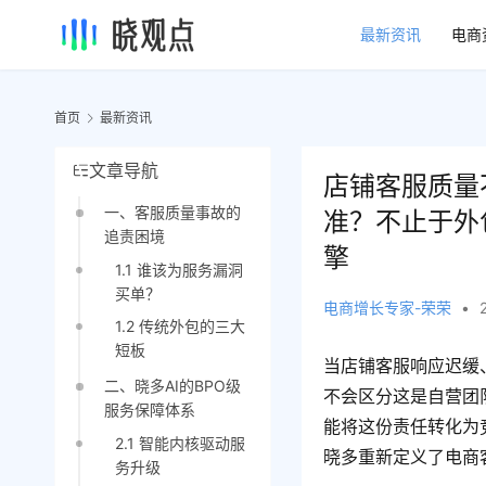
最新资讯
电商
首页
最新资讯
文章导航
店铺客服质量不
一、客服质量事故的
准？不止于外
追责困境
擎
1.1 谁该为服务漏洞
买单？
电商增长专家-荣荣
•
1.2 传统外包的三大
短板
当店铺客服响应迟缓
二、晓多AI的BPO级
不会区分这是自营团
服务保障体系
能将这份责任转化为
2.1 智能内核驱动服
晓多重新定义了电商
务升级