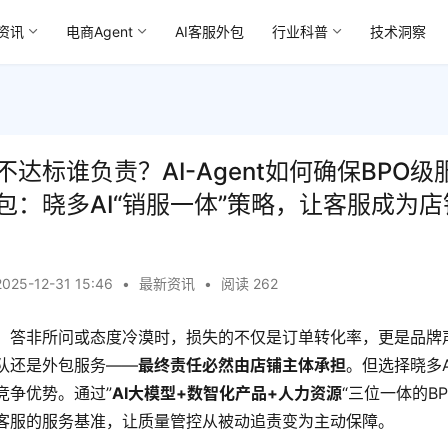
资讯
电商Agent
AI客服外包
行业科普
技术洞察
达标谁负责？AI-Agent如何确保BPO级
包：晓多AI“销服一体”策略，让客服成为
2025-12-31 15:46
•
最新资讯
•
阅读 262
、答非所问或态度冷漠时，损失的不仅是订单转化率，更是品牌
队还是外包服务——
最终责任必然由店铺主体承担
。但选择晓多
竞争优势。通过”
AI大模型+数智化产品+人力资源
“三位一体的B
客服的服务基准，让质量管控从被动追责变为主动保障。