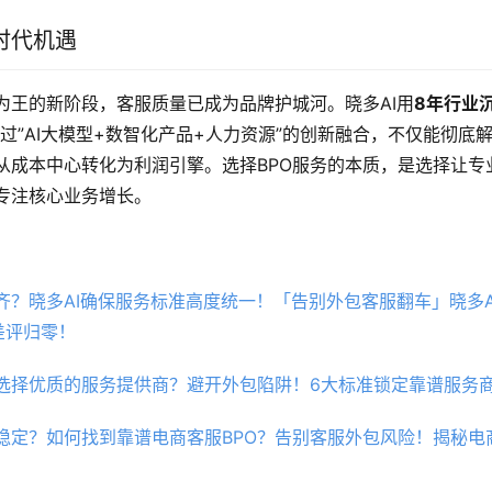
时代机遇
为王的新阶段，客服质量已成为品牌护城河。晓多AI用
8年行业沉
过”AI大模型+数智化产品+人力资源”的创新融合，不仅能彻底
从成本中心转化为利润引擎。选择BPO服务的本质，是选择让专
专注核心业务增长。
？晓多AI确保服务标准高度统一！「告别外包客服翻车」晓多AI
差评归零！
选择优质的服务提供商？避开外包陷阱！6大标准锁定靠谱服务
稳定？如何找到靠谱电商客服BPO？告别客服外包风险！揭秘电