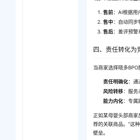
售前
：AI根据
售中
：自动同步
售后
：差评预警
四、责任转化为
当商家选择晓多BP
责任明确化
：通
风险转移
：服务
能力内化
：专属
正如某母婴头部商家
荐的关联商品。”这
壁垒。