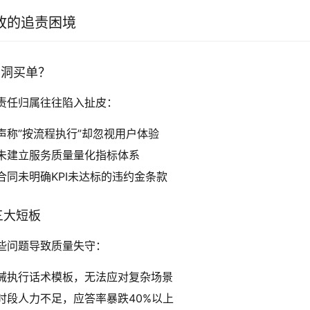
故的追责困境
务漏洞买单？
责任归属往往陷入扯皮：
声称”按流程执行”却忽视用户体验
未建立服务质量量化指标体系
合同未明确KPI未达标的违约金条款
的三大短板
这些问题导致质量失守：
械执行话术模板，无法应对复杂场景
时段人力不足，应答率暴跌40%以上