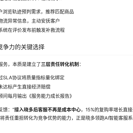
用户浏览轨迹预判需求，推荐匹配商品
物流异常信息，主动安抚客户
系统在评价发布前触发补救流程
竞争力的关键选择
O服务，本质是建立了
三层责任转化机制
：
过SLA协议将质量指标量化绑定
未达标产生直接经济赔偿
顾问每月输出《服务能力成长报告》
反馈：”
接入晓多后客服不再是成本中心
，15%的复购率增长直
种将责任重担转化为竞争优势的能力，正是晓多领跑AI智能客服