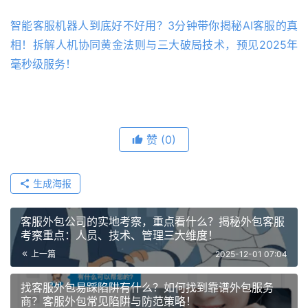
智能客服机器人到底好不好用？3分钟带你揭秘AI客服的真
相！拆解人机协同黄金法则与三大破局技术，预见2025年
毫秒级服务！
赞
(0)
生成海报
客服外包公司的实地考察，重点看什么？揭秘外包客服
考察重点：人员、技术、管理三大维度！
上一篇
2025-12-01 07:04
找客服外包易踩陷阱有什么？如何找到靠谱外包服务
商？客服外包常见陷阱与防范策略！