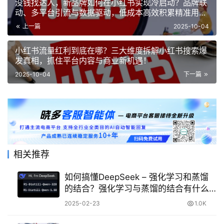
没钱找达人，新品牌如何在小红书实现冷启动？品牌联
动、多平台引流与数据驱动，低成本高效积累精准用
户！
上一篇
2025-10-04
小红书流量红利到底在哪？三大维度拆解小红书搜索爆
发真相，抓住平台内容与商业新机遇！
2025-10-04
下一篇
相关推荐
如何搞懂DeepSeek – 强化学习和蒸馏
的结合？强化学习与蒸馏的结合有什么
优势？
2025-02-23
1.0K