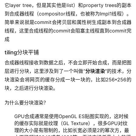
它layer tree，但是其实他是list）和property trees的副本
到合成器线程（compositor线程，也被称为Impl1线程）。
简单来说就是commit会拷贝层和属性树生成副本到合成器
线程，这里合成线程的commit会阻塞主线程直到commit完
成
tiling分块平铺
合成器线程接收到数据之后，不会立即开始合成，而是把图
层进行分块，这里涉及到了一个叫做“
分块渲染
”的技术，分
块渲染会将网页的缓存分成一块一块的，比如256*256的
块，之后进行分块渲染。
为什么要分块渲染？
GPU合成通常是使用OpenGL ES贴图实现的，这时候
的缓存实际就是纹理（GL Texture），很多GPU对纹
理的大小是有限制的，比如长宽必须是2的幂次方，最