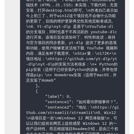
看到，这个项目是一个前端开源项目，而且由标准前
端技术（HTML，JS，CSS）来实现，下载代码，无需
安装，打开desktop.html即可。\n作者自己表示如
今上初三了，对于win12这个项目也不会做什么功能
的更新了，后续的维护更新将交给其他贡献者成员。
\n6、Yt-dlp\nyt-dlp 是基于\nYouTube-dl 
的分支项目，同时也基于不再活跃的 youtube-dlc 
进行开发。该项目旨在添加补丁、特性和改进，保持
与官方项目的同步更新。yt-dlp 提供了更多的选项
和功能，使用户能够更灵活地下载 YouTube 视频和
内容，满足各种下载需求。\nStar量：\n172K+\n
项目地址：\nhttps://github.com/yt-dlp/yt
-dlp\nyt-dlp的安装方法有很多：\n• Python的
pip安装（适用于已经安装Python的设备，并带包管
理器pip）\n• Homebrew安装（适用于macOS，并
且安装了Homeb"

    },

    {

        "label": 0,

        "sentence1": "如何看待胖猫事件？",

        "sentence2": "地址：\nhttps://gi
thub.com/streamlit/streamlit\n5、Win12
\n该项目是一款\nWindows 12 网页体验版\n，可
以让我们提前在网页上提前感受 Windows 12 的一
些产品特性。而且根据项目Readme介绍，是由三个初