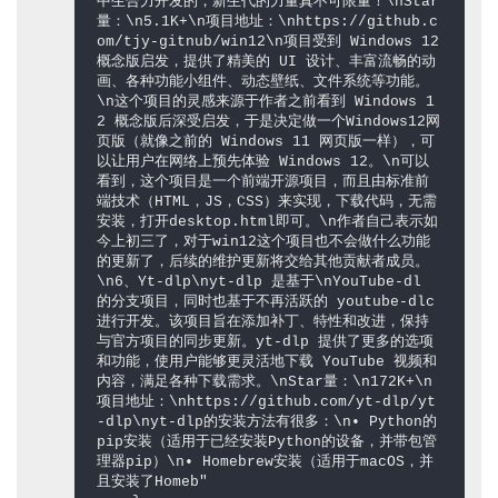
中生合力开发的，新生代的力量真不可限量！\nStar
量：\n5.1K+\n项目地址：\nhttps://github.c
om/tjy-gitnub/win12\n项目受到 Windows 12 
概念版启发，提供了精美的 UI 设计、丰富流畅的动
画、各种功能小组件、动态壁纸、文件系统等功能。
\n这个项目的灵感来源于作者之前看到 Windows 1
2 概念版后深受启发，于是决定做一个Windows12网
页版（就像之前的 Windows 11 网页版一样），可
以让用户在网络上预先体验 Windows 12。\n可以
看到，这个项目是一个前端开源项目，而且由标准前
端技术（HTML，JS，CSS）来实现，下载代码，无需
安装，打开desktop.html即可。\n作者自己表示如
今上初三了，对于win12这个项目也不会做什么功能
的更新了，后续的维护更新将交给其他贡献者成员。
\n6、Yt-dlp\nyt-dlp 是基于\nYouTube-dl 
的分支项目，同时也基于不再活跃的 youtube-dlc 
进行开发。该项目旨在添加补丁、特性和改进，保持
与官方项目的同步更新。yt-dlp 提供了更多的选项
和功能，使用户能够更灵活地下载 YouTube 视频和
内容，满足各种下载需求。\nStar量：\n172K+\n
项目地址：\nhttps://github.com/yt-dlp/yt
-dlp\nyt-dlp的安装方法有很多：\n• Python的
pip安装（适用于已经安装Python的设备，并带包管
理器pip）\n• Homebrew安装（适用于macOS，并
且安装了Homeb"
