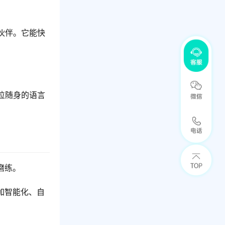
伙伴。它能快
位随身的语言
磨练。
加智能化、自
。