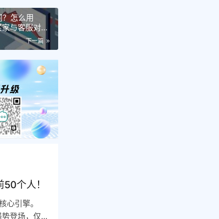
词？怎么用
I买家与客服对
下一篇
前50个人！
核心引擎。
强势登场，仅