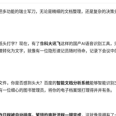
一把多功能的瑞士军刀，无论是精细的文档整理，还是复杂的决策
低头打字？现在，有了像
科大讯飞
这样的国产AI语音识别工具，
速转化为文字，就像有一位隐形速记员随时待命，记录下会议中
文件，你是否感到头大？百度的
智能文档分析系统
能够智能识别
有一位细心的图书管理员，将你的电子档案馆打理得井井有条。
作日程被自动排序，繁琐的审批流程一键完成
，这就像是拥有了