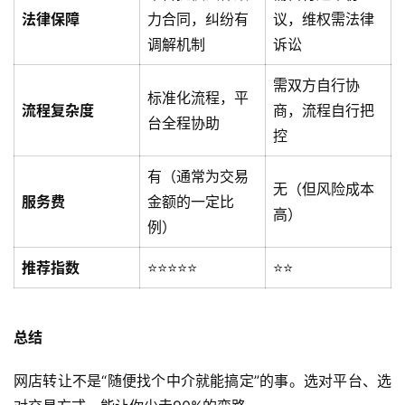
法律保障
力合同，纠纷有
议，维权需法律
调解机制
诉讼
需双方自行协
标准化流程，平
流程复杂度
商，流程自行把
台全程协助
控
有（通常为交易
无（但风险成本
服务费
金额的一定比
高）
例）
推荐指数
⭐⭐⭐⭐⭐
⭐⭐
总结
网店转让不是“随便找个中介就能搞定”的事。选对平台、选