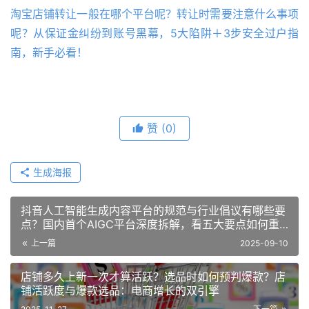
淘宝店铺转让一般在哪个平台呢？转让时需要注意什么事项
呢？从保证金纠纷到账号黑幕，5大陷阱＋3步安全过户指
南，新手必看！
赞
(0)
生成海报
抖音人工智能生成内容平台的规范与行业倡议有哪些要
点？国内首个AIGC平台深度拆解，看五大要点如何重
塑行业秩序！
上一篇
2025-09-10
店铺多久上新一次才算活跃？选品时如何预判爆款？店
铺活跃度与爆款选品：电商增长的双引擎