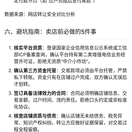
定付款节点（如“过户完成后支付尾款”）
数据来源：网店转让安全对比分析
六、避坑指南：卖店前必做的5件事
核实平台资质
：登录国家企业信用信息公示系统或工信
部ICP备案查询，确认平台持有第二类增值电信业务经
营许可证，拒绝无资质“中介小作坊”。
确认第三方资金托管
：交易款项必须由平台托管，严禁
私下转账。资金只有在店铺过户完成、双方确认无误后
才划转。
签订具备法律效力的合同
：合同必须明确店铺信息、交
易金额、过户时间、违约责任。拒绝口头约定或非标准
化协议。
核查店铺资质与债务
：确认店铺无未结债务、税务异
常、知识产权纠纷。转让方应做好证据保留，对交易过
程全程留痕。