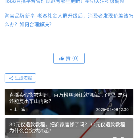
1688直播平台管理规范有哪些更新？密切关注积极调整
淘宝品牌新享-老客礼金人群升级后，消费者发现价差该怎
么办？如何合理解决？
赞
(0)
生成海报
直播卖假货被判刑，百万粉丝网红就彻底凉了吗？是否
还能复出东山再起？
上一篇
2025-02-06 12:30
30元仅退款教程，把商家害惨了吗？30元仅退款教程
为什么会突然兴起？