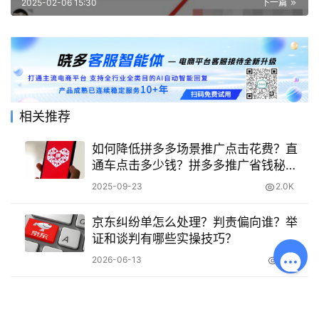
2025-02-06 15:30
下一篇
相关推荐
如何降低拼多多场景推广点击花费？直
通车点击多少钱？拼多多推广省钱秘
籍！点击成本直降50%的5大绝招，新手
2025-09-23
2.0K
必看！
京东纠纷单怎么处理？判责偏向谁？举
证和谈判有哪些实操技巧？
2026-06-13
376