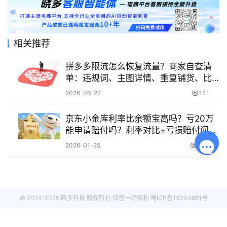
相关推荐
拼多多限流怎么恢复流量？商家自查清
单：违规词、主图详情、重复铺货、比
价限流与虚假交易
2026-06-22
141
京东小金库利率比余额宝高吗？亏20万
能申请赔付吗？利率对比+亏损赔付问题
全解析！
2026-01-25
393
© 2014-2026 晓多科技 版权所有 保留一切权利
蜀ICP备15004861号