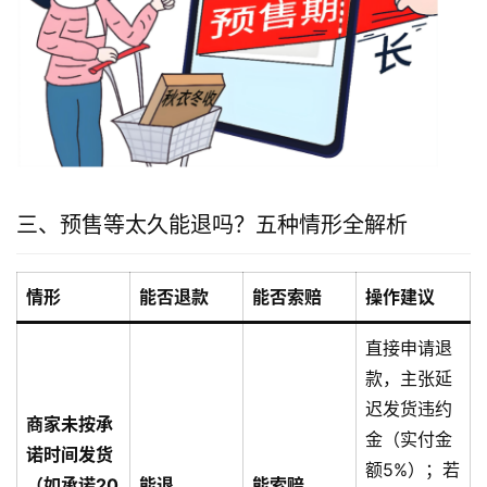
三、预售等太久能退吗？五种情形全解析
情形
能否退款
能否索赔
操作建议
直接申请退
款，主张延
迟发货违约
商家未按承
金（实付金
诺时间发货
额5%）；若
（如承诺20
能退
能索赔