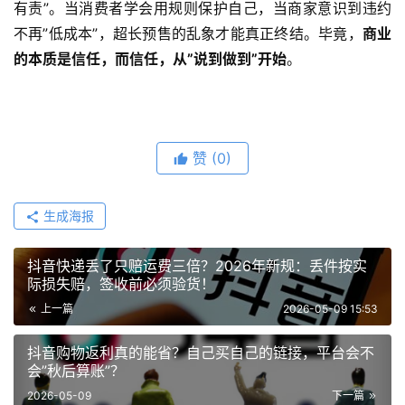
有责”。当消费者学会用规则保护自己，当商家意识到违约
不再”低成本”，超长预售的乱象才能真正终结。毕竟，
商业
的本质是信任，而信任，从”说到做到”开始
。
赞
(0)
生成海报
抖音快递丢了只赔运费三倍？2026年新规：丢件按实
际损失赔，签收前必须验货！
上一篇
2026-05-09 15:53
抖音购物返利真的能省？自己买自己的链接，平台会不
会”秋后算账”？
2026-05-09
下一篇