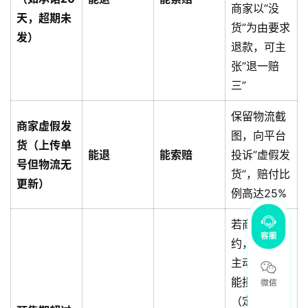
商家以”没
天，超期未
货”为由要求
发）
退款，可主
张”退一赔
三”
保留物流截
商家虚假发
图，向平台
货（上传单
能退
能索赔
投诉”虚假发
号但物流无
货”，赔付比
更新）
例高达25%
若商家未违
约，消费者
主动退款可
能损失定金
（定金预售