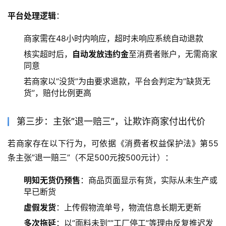
平台处理逻辑
：
商家需在48小时内响应，超时未响应系统自动退款
核实超时后，
自动发放违约金
至消费者账户，无需商家
同意
若商家以”没货”为由要求退款，平台会判定为”缺货无
货”，赔付比例更高
第三步：主张”退一赔三”，让欺诈商家付出代价
若商家存在以下行为，可依据《消费者权益保护法》第55
条主张”退一赔三”（不足500元按500元计）：
明知无货仍预售
：商品页面显示有货，实际从未生产或
早已断货
虚假发货
：上传假物流单号，物流信息长期无更新
多次拖延
：以”面料未到””工厂停工”等理由反复推迟发