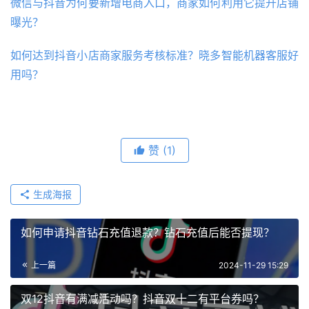
微信与抖音为何要新增电商入口，商家如何利用它提升店铺
曝光？
如何达到抖音小店商家服务考核标准？晓多智能机器客服好
用吗？
赞
(1)
生成海报
如何申请抖音钻石充值退款？钻石充值后能否提现？
上一篇
2024-11-29 15:29
双12抖音有满减活动吗？抖音双十二有平台券吗？