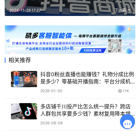
2024-11-29 17:27
下一篇
相关推荐
抖音0粉丝直播也能赚钱？礼物分成比例
是多少？零基础开播指南：平台分成机
制解析与实战策略，首月收入可达千
2026-01-30
1.1K
元！
多店铺千川投产比怎么统一提升？跨店
人群包共享要多少钱？素材复用降本增
效方案实测！
2026-08-08
17