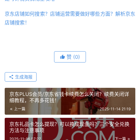
京东店铺如何搜索？店铺运营需要做好哪些方面？解析京东
店铺搜索！
赞
(0)
生成海报
京东PLUS会员/京东省钱卡续费怎么关闭？续费关闭详
细教程，不再多花钱！
上一篇
2025-11-14 21:19
京东礼品卡怎么提现？可以换成现金吗？三个安全兑换
方法与注意事项
2025-11-16 07:27
下一篇