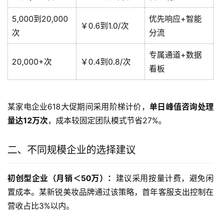
5,000到20,000
优先响应+智能
￥0.6到1.0/次
次
分流
专属通道+数据
20,000+次
￥0.4到0.8/次
看板
某家电企业618大促期间采用阶梯计价，
单日峰值咨询处理
量达12万次
，成本较固定团队模式节省27%。
二、不同规模企业的选择建议
初创型企业（月销＜50万）：
建议采用按量计费，避免闲
置成本。某新锐美妆品牌通过该策略，首年客服支出控制在
营收占比3%以内。