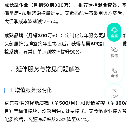
成长型企业（月销50到300万）：
推荐选择
混合套餐
，基
础坐席+超额咨询按量计费。某数码配件商采用该方案后，
大促季成本波动减少65%。
成熟品牌（月销300万+）：
定制化包年服务更具优势，某
头部服饰品牌签约年度协议后，
获得专属API接口和定制质
检系统
，异常订单识别效率提升90%。
三、延伸服务与常见问题解答
1. 增值服务透明化
京东提供的
智能质检（￥500/月）
和
舆情监控（￥800/
月）
等增值模块，均采用独立计费模式。某食品企业接入智
能质检后，客服违规率从2.3%降至0.4%。