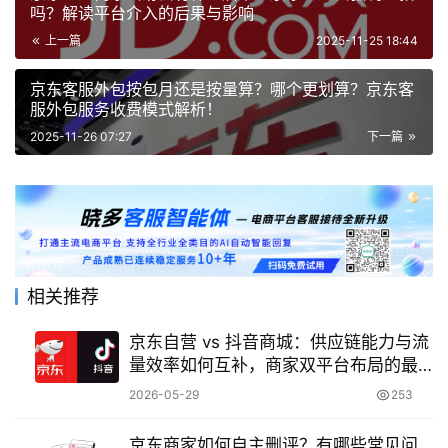
吗？解读平台介入的后果与影响
上一篇
2025-11-25 18:44
京东客服外包按包月还是按量算？哪个更划算？京东客
服外包服务收费模式解析！
2025-11-26 07:27
下一篇
相关推荐
京东自营 vs 抖音商城：供应链能力与流
量效率如何互补，商家双平台布局的最
优解是什么？
2026-05-29
253
京东商家如何自主删评？有哪些常见问