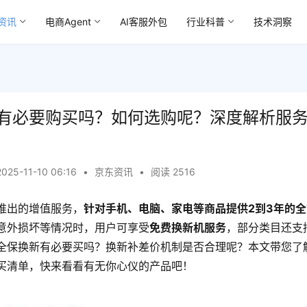
资讯
电商Agent
AI客服外包
行业科普
技术洞察
有必要购买吗？如何选购呢？深度解析服务
2025-11-10 06:16
•
京东资讯
•
阅读 2516
推出的增值服务，
针对手机、电脑、家电等商品提供2到3年的
意外损坏等情况时，用户可享受
免费换新机服务
，部分类目还支
全保换新有必要买吗？换新补差价机制是否合理呢？本文带您了
买清单，快来看看有无你心仪的产品吧！