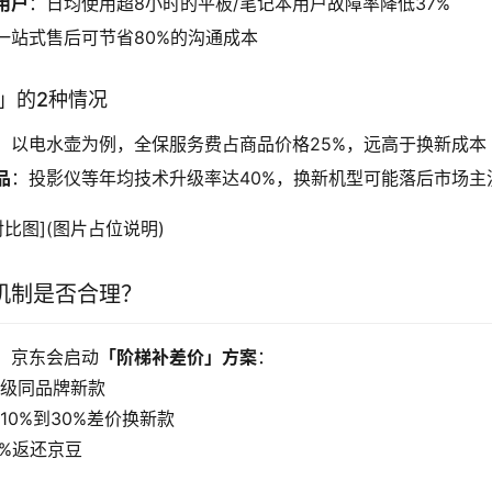
用户
：日均使用超8小时的平板/笔记本用户故障率降低37%
一站式售后可节省80%的沟通成本
算」的2种情况
：以电水壶为例，全保服务费占商品价格25%，远高于换新成本
品
：投影仪等年均技术升级率达40%，换新机型可能落后市场主
对比图](图片占位说明)
机制是否合理？
，京东会启动
「阶梯补差价」方案
：
升级同品牌新款
10%到30%差价换新款
0%返还京豆