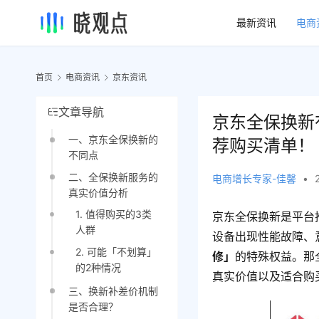
最新资讯
电商
首页
电商资讯
京东资讯
文章导航
京东全保换新
一、京东全保换新的
荐购买清单！
不同点
二、全保换新服务的
电商增长专家-佳馨
•
真实价值分析
1. 值得购买的3类
京东全保换新是平台
人群
设备出现性能故障、
2. 可能「不划算」
修」
的特殊权益。那
的2种情况
真实价值以及适合购
三、换新补差价机制
是否合理？