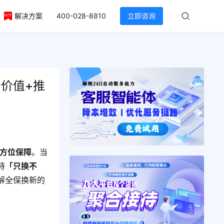
解决方案
400-028-8810
立即咨询
价值+推
全方位保障
。当
持
「只换不
解全保换新的