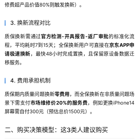
修费超产品价值80%则触发换新）。
3. 换新流程对比
质保换新需通过
官方检测-开具报告-返厂审批
的标准化流
程，平均耗时7到15天；全保换新用户可直接在
京东APP申
请极速换新
，最快48小时完成置换，且保留原设备数据迁
移服务。
4. 费用承担机制
质保期内质量问题换新
零费用
，而全保换新在非质量问题场
景下需支付
市场维修价20%的服务费
，例如更换iPhone14
屏幕需自付300元（预估总价1500元）。
二、购买决策模型：这3类人建议购买