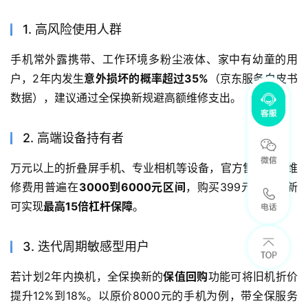
1. 高风险使用人群
手机常外露携带、工作环境多粉尘液体、家中有幼童的用
户，2年内发生
意外损坏的概率超过35%
（京东服务白皮书
数据），建议通过全保换新规避高额维修支出。
2. 高端设备持有者
万元以上的折叠屏手机、专业相机等设备，官方售后屏幕维
修费用普遍在
3000到6000元区间
，购买399元全保换新
可实现
最高15倍杠杆保障
。
3. 迭代周期敏感型用户
若计划2年内换机，全保换新的
保值回购
功能可将旧机折价
提升12%到18%。以原价8000元的手机为例，带全保服务