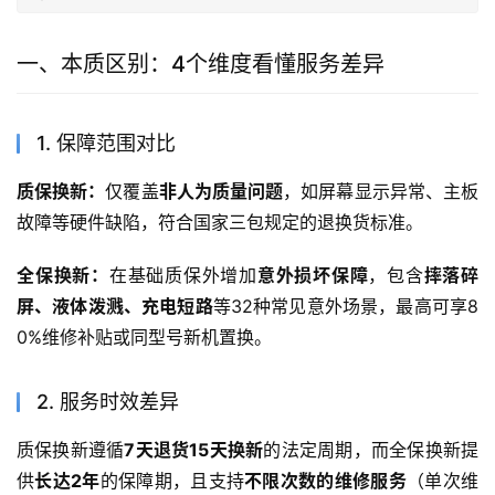
一、本质区别：4个维度看懂服务差异
1. 保障范围对比
质保换新：
仅覆盖
非人为质量问题
，如屏幕显示异常、主板
故障等硬件缺陷，符合国家三包规定的退换货标准。
全保换新：
在基础质保外增加
意外损坏保障
，包含
摔落碎
屏、液体泼溅、充电短路
等32种常见意外场景，最高可享8
0%维修补贴或同型号新机置换。
2. 服务时效差异
质保换新遵循
7天退货15天换新
的法定周期，而全保换新提
供
长达2年
的保障期，且支持
不限次数的维修服务
（单次维