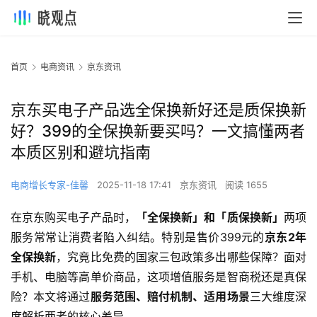
首页
电商资讯
京东资讯
京东买电子产品选全保换新好还是质保换新
好？399的全保换新要买吗？一文搞懂两者
本质区别和避坑指南
电商增长专家-佳馨
2025-11-18 17:41
京东资讯
阅读 1655
在京东购买电子产品时，
「全保换新」和「质保换新」
两项
服务常常让消费者陷入纠结。特别是售价399元的
京东2年
全保换新
，究竟比免费的国家三包政策多出哪些保障？面对
手机、电脑等高单价商品，这项增值服务是智商税还是真保
险？本文将通过
服务范围、赔付机制、适用场景
三大维度深
度解析两者的核心差异。