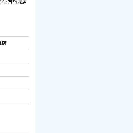
为官方旗舰店
舰店