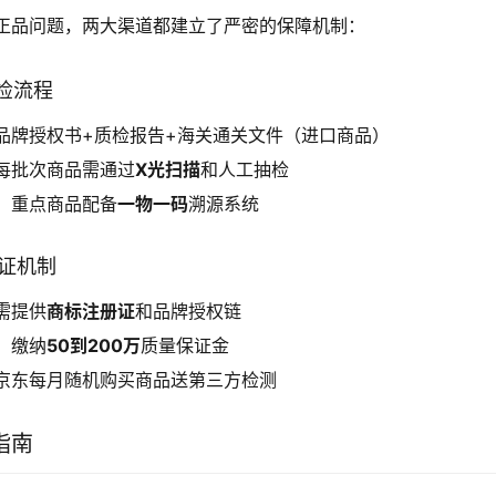
正品问题，两大渠道都建立了严密的保障机制：
质检流程
品牌授权书+质检报告+海关通关文件（进口商品）
每批次商品需通过
X光扫描
和人工抽检
：重点商品配备
一物一码
溯源系统
认证机制
需提供
商标注册证
和品牌授权链
：缴纳
50到200万
质量保证金
京东每月随机购买商品送第三方检测
指南