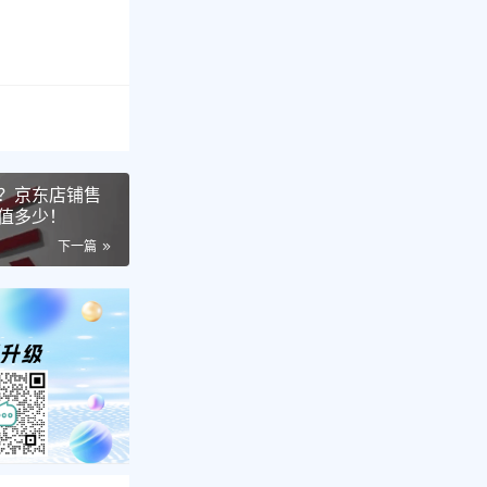
？京东店铺售
值多少！
下一篇