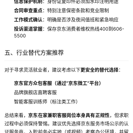
信息保护机制
：身份证复印件必须加水印注明用途
合同审查重点
：特别注意保密条款和竞业限制
工作模式确认
：明确是否涉及夜间值班和紧急响应
投诉渠道掌握
：保存京东消费者维权热线400到606-
5500
五、行业替代方案推荐
对于寻求灵活就业者，建议考虑以下
更安全的替代选择
：
京东官方众包客服（通过”京东微工”平台）
品牌旗舰店直聘客服
智能客服训练师（标注类工作）
总结来看，
京东在家兼职客服岗位本身具有正规性
，但求职
过程中必须保持警惕。建议优先选择京东服务市场公示的认
证服务商，入职前务必实地（或视频）考察办公环境，并留