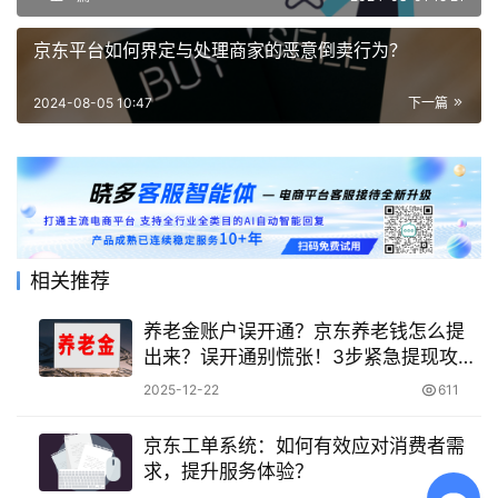
京东平台如何界定与处理商家的恶意倒卖行为？
2024-08-05 10:47
下一篇
相关推荐
养老金账户误开通？京东养老钱怎么提
出来？误开通别慌张！3步紧急提现攻
略，72小时内拿回养老钱！
2025-12-22
611
京东工单系统：如何有效应对消费者需
求，提升服务体验？