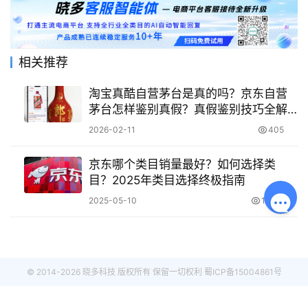
相关推荐
淘宝真酷自营茅台是真的吗？京东自营
茅台怎样鉴别真假？真假鉴别技巧全解
析，买酒不踩坑！
2026-02-11
405
京东哪个类目销量最好？如何选择类
目？2025年类目选择终极指南
2025-05-10
10.4K
© 2014-2026 晓多科技 版权所有 保留一切权利
蜀ICP备15004861号