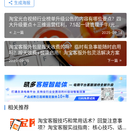
生成海报
淘宝光合视频行业榜单升级公告的内容有哪些要点？四
大升级要点＋三维运营红利，7.5起一键管理千牛/光合
作品！
上一篇
2025-09-14
淘宝客服外包是按天收费的吗？临时有急事能随时启用
吗？按天收费+极速启用！淘宝客服外包灵活解决方案
2025-09-15
下一篇
相关推荐
淘宝客服技巧和常用话术？回复注意事
项？淘宝客服实战指南：核心技巧、话