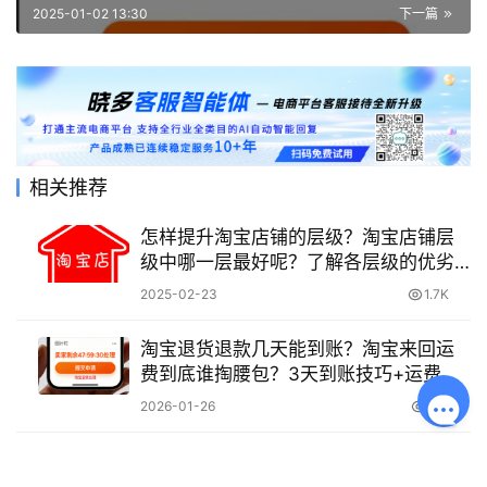
2025-01-02 13:30
下一篇
相关推荐
怎样提升淘宝店铺的层级？淘宝店铺层
级中哪一层最好呢？了解各层级的优劣
选择适合自己的才是最好的！
2025-02-23
1.7K
淘宝退货退款几天能到账？淘宝来回运
费到底谁掏腰包？3天到账技巧+运费责
任判定全解，超时自动退款与维权指南
2026-01-26
891