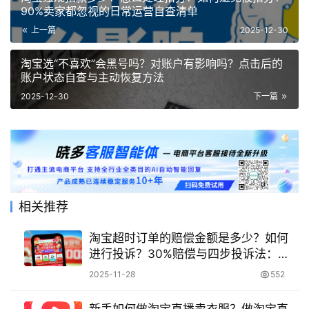
90%卖家都忽视的日常运营自查清单
上一篇
2025-12-30
淘宝选“不喜欢”会黑号吗？对账户有影响吗？点击后的
账户状态自查与主动恢复方法
2025-12-30
下一篇
相关推荐
淘宝超时订单的赔偿金额是多少？如何
进行投诉？30%赔偿与四步投诉法：手
把手教你应对超时订单，赔偿金最快24
2025-11-28
552
小时到账！