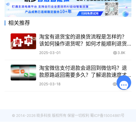
相关推荐
淘宝有退货宝的退换货流程是怎样的？
该如何操作退货呢？如何才能顺利退货
保障自己的权益呢？
2025-03-01
3.8K
淘宝微信支付退款会退回到微信吗？退
款原路返回需要多久？了解退款速度才
能更好地规划资金安排！
2025-03-18
3.0K
© 2014-2026 晓多科技 版权所有 保留一切权利
蜀ICP备15004861号