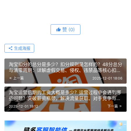
赞
(0)
生成海报
淘宝扣分的总分是多少？扣分规则是怎样的？48分总分
与清零周期：详解虚假交易、侵权、违禁品等核心扣分
规则及对店铺流量的影响
上一篇
2025-12-01 18:06
淘宝运营后期的工资大概是多少？运营过程中会遇到哪
些问题？突破薪资瓶颈，解决流量获取、对手竞争与客
户服务核心难题！
2025-12-01 19:12
下一篇