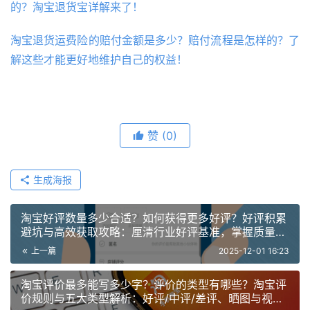
的？淘宝退货宝详解来了！
淘宝退货运费险的赔付金额是多少？赔付流程是怎样的？了
解这些才能更好地维护自己的权益！
赞
(0)
生成海报
淘宝好评数量多少合适？如何获得更多好评？好评积累
避坑与高效获取攻略：厘清行业好评基准，掌握质量把
控与自然引导核心技巧
上一篇
2025-12-01 16:23
淘宝评价最多能写多少字？评价的类型有哪些？淘宝评
价规则与五大类型解析：好评/中评/差评、晒图与视频