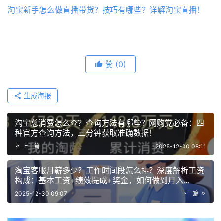
淘宝新手怎么做直播带货？技巧有哪些？详解淘宝直播！
赞
(0)
生成海报
淘宝总消费怎么查？查询方法有哪些？网购党必备：四
种官方查询方法，三分钟获取准确数据！
上一篇
2025-12-30 08:11
淘宝客服月薪多少？工作时间段怎么排？深度解析工资
构成：基本工资+绩效提成+奖金，如何做到月入
8000+
2025-12-30 09:07
下一篇